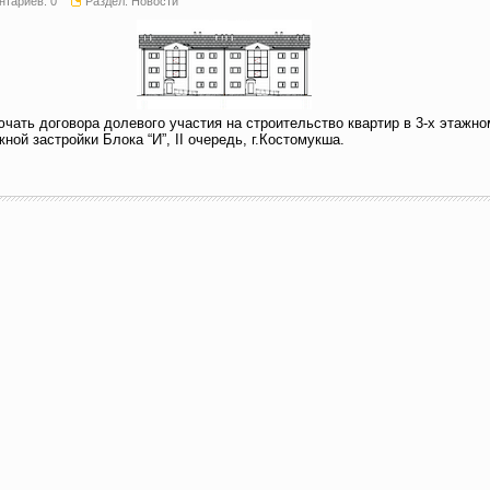
нтариев:
0
Раздел:
Новости
ать договора долевого участия на строительство квартир в 3-х этажно
ой застройки Блока “И”, II очередь, г.Костомукша.